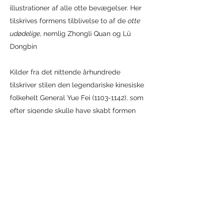
illustrationer af alle otte bevægelser. Her
tilskrives formens tilblivelse to af de
otte
udødelige
, nemlig Zhongli Quan og Lü
Dongbin
Kilder fra det nittende århundrede
tilskriver stilen den legendariske kinesiske
folkehelt General Yue Fei
(1103-1142)
, som
efter sigende skulle have skabt formen
som træning til sine soldater, så deres
kroppe var stærke og velforberedte til
kamp.