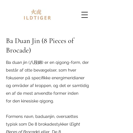
Ba Duan Jin (8 Pieces of
Brocade)
Ba duan jin (八段錦) er en qigong-form, der
består af otte bevægelser, som hver
fokuserer på specifikke energimeridianer
og områder af kroppen, og det er samtidig
en af de mest anvendte former inden
for den kinesiske qigong.
Formens navn, baduanjin, oversættes
typisk som De 8 brokadestykker (
Eight
Pieces of Brocade
) eller De 8