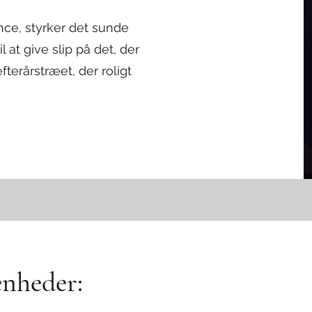
nce, styrker det sunde
l at give slip på det, der
terårstræet, der roligt
enheder: