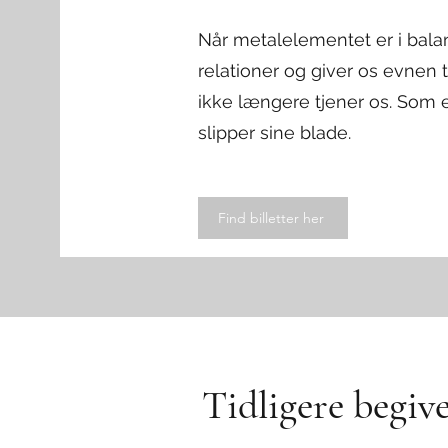
Når metalelementet er i bala
relationer og giver os evnen ti
ikke længere tjener os. Som ef
slipper sine blade.
Find billetter her
Tidligere begiv