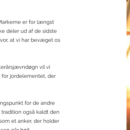
rkerne er for længst
e deler ud af de sidste
vor, at vi har bevæget os
erårsjævndøgn vil vi
for jordelementet, der
ingspunkt for de andre
 tradition også kaldt den
 som et anker, der holder
lsen går højt.