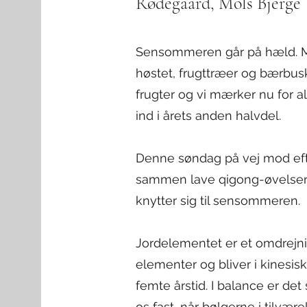
Rødegaard, Mols Bjerge
Sensommeren går på hæld. Ma
høstet, frugttræer og bærbusk
frugter og vi mærker nu for al
ind i årets anden halvdel.
Denne søndag på vej mod eft
sammen lave qigong-øvelser 
knytter sig til sensommeren.
Jordelementet er et omdrejn
elementer og bliver i kinesisk
femte årstid. I balance er det
os fast, når bølgerne i tilvære