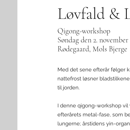
Løvfald & L
Qigong-workshop
Søndag den 2. november 
Rødegaard, Mols Bjerge
Med det sene efterår følger kø
nattefrost løsner bladstilkene,
til jorden.
I denne qigong-workshop vil v
efterårets metal-fase, som be
lungerne; årstidens yin-organ