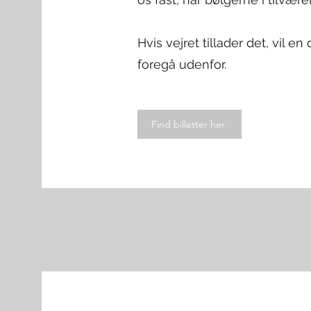
Hvis vejret tillader det, vil 
foregå udenfor.
Find billetter her