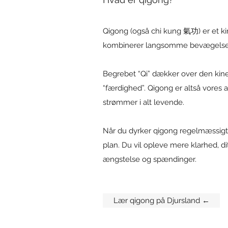
Qigong (også chi kung 氣功) er et ki
kombinerer langsomme bevægelser, 
Begrebet “Qi” dækker over den kines
“færdighed”. Qigong er altså vores 
strømmer i alt levende.
Når du dyrker qigong regelmæssigt 
plan. Du vil opleve mere klarhed, dit
ængstelse og spændinger.
Lær qigong på Djursland ←