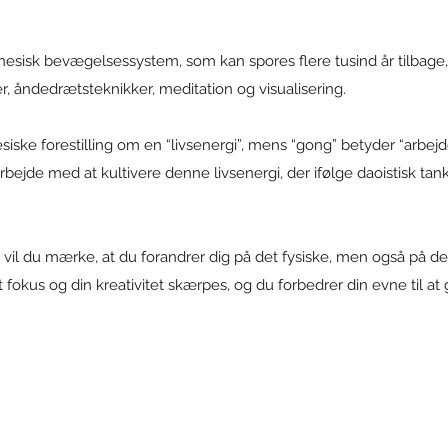
nesisk bevægelsessystem, som kan spores flere tusind år tilbage
åndedrætsteknikker, meditation og visualisering.
iske forestilling om en “livsenergi”, mens “gong” betyder “arbejde
arbejde med at kultivere denne livsenergi, der ifølge daoistisk ta
vil du mærke, at du forandrer dig på det fysiske, men også på d
 fokus og din kreativitet skærpes, og du forbedrer din evne til at 