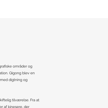
ografiske områder og
ation. Qigong blev en
e med digtning og
ftelig tilværelse. Fra at
er af kinesere, der