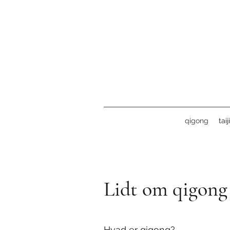
qigong
tai
Lidt om qigong
Hvad er qigong?