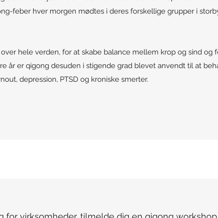
ng-feber hver morgen mødtes i deres forskellige grupper i storby
 over hele verden, for at skabe balance mellem krop og sind og f
re år er qigong desuden i stigende grad blevet anvendt til at be
urnout, depression, PTSD og kroniske smerter.
 for virksomheder, tilmelde dig en qigong workshop p