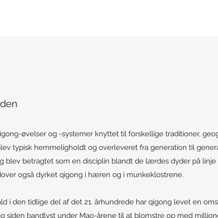
iden
qigong-øvelser og -systemer knyttet til forskellige traditioner, ge
blev typisk hemmeligholdt og overleveret fra generation til gener
og blev betragtet som en disciplin blandt de lærdes dyder på linj
rudover også dyrket qigong i hæren og i munkeklostrene.
ld i den tidlige del af det 21. århundrede har qigong levet en omski
t og siden bandlyst under Mao-årene til at blomstre op med million