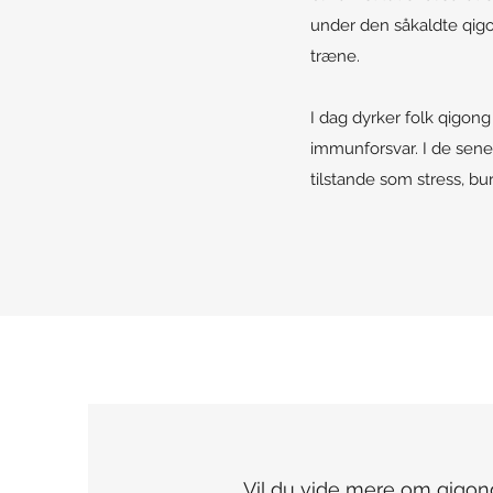
under den såkaldte qigo
træne.
I dag dyrker folk qigong
immunforsvar. I de sene
tilstande som stress, b
Vil du vide mere om qigong