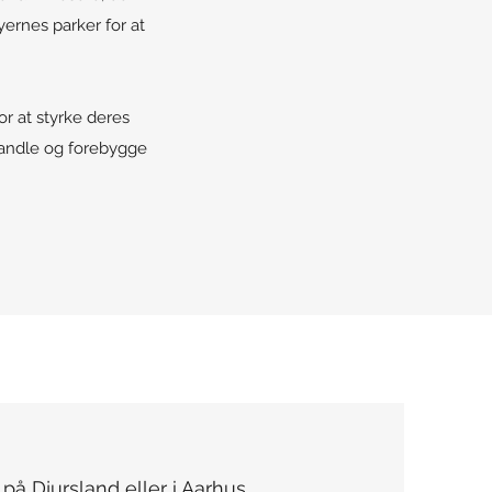
ernes parker for at
or at styrke deres
handle og forebygge
å Djursland eller i Aarhus,