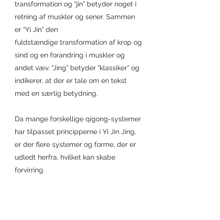
transformation og “jin” betyder noget i
retning af muskler og sener. Sammen
er “Yi Jin” den
fuldstændige transformation af krop og
sind og en forandring i muskler og
andet væv. “Jing” betyder “klassiker” og
indikerer, at der er tale om en tekst
med en særlig betydning.
Da mange forskellige qigong-systemer
har tilpasset principperne i Yi Jin Jing,
er der flere systemer og forme, der er
udledt herfra, hvilket kan skabe
forvirring.
Hvad teksten Yi Jin Jing imidlertid
beskriver, er forskellige principper og